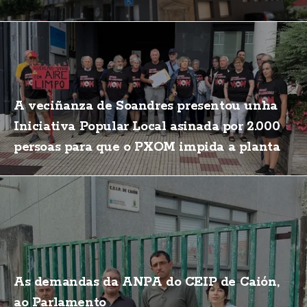
A veciñanza de Soandres presentou unha
Iniciativa Popular Local asinada por 2.000
persoas para que o PXOM impida a planta
de biogás
As demandas da ANPA do CEIP de Caión,
ao Parlamento