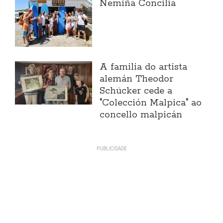
Nemiña Concilia
A familia do artista
alemán Theodor
Schücker cede a
"Colección Malpica" ao
concello malpicán