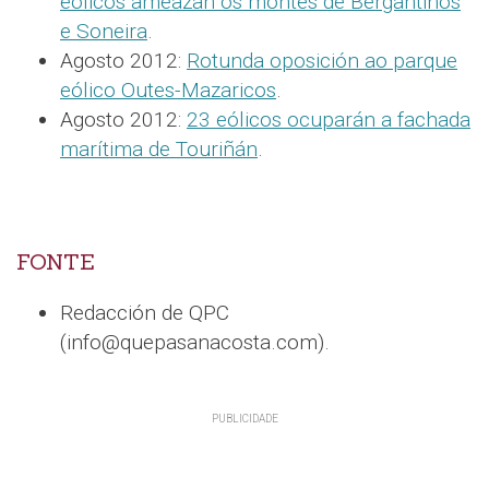
eólicos ameazan os montes de Bergantiños
e Soneira
.
Agosto 2012:
Rotunda oposición ao parque
eólico Outes-Mazaricos
.
Agosto 2012:
23 eólicos ocuparán a fachada
marítima de Touriñán
.
FONTE
Redacción de QPC
(info@quepasanacosta.com).