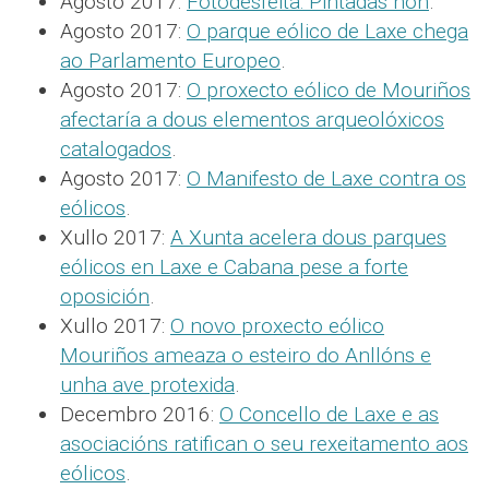
Agosto 2017:
Fotodesfeita: Pintadas non
.
Agosto 2017:
O parque eólico de Laxe chega
ao Parlamento Europeo
.
Agosto 2017:
O proxecto eólico de Mouriños
afectaría a dous elementos arqueolóxicos
catalogados
.
Agosto 2017:
O Manifesto de Laxe contra os
eólicos
.
Xullo 2017:
A Xunta acelera dous parques
eólicos en Laxe e Cabana pese a forte
oposición
.
Xullo 2017:
O novo proxecto eólico
Mouriños ameaza o esteiro do Anllóns e
unha ave protexida
.
Decembro 2016:
O Concello de Laxe e as
asociacións ratifican o seu rexeitamento aos
eólicos
.