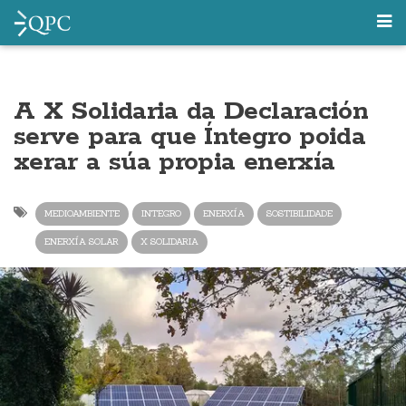
A X Solidaria da Declaración
serve para que Íntegro poida
xerar a súa propia enerxía
MEDIOAMBIENTE
INTEGRO
ENERXÍA
SOSTIBILIDADE
ENERXÍA SOLAR
X SOLIDARIA