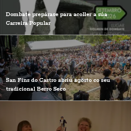
Dombate prepárase para acoller a súa
Carreira Popular
San Fins do Castro abriu agosto co seu
tradicional Berro Seco