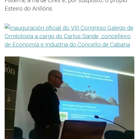
Fisterra, a ría de Lires e, por susposto, o propio
Esteiro do Anllóns.