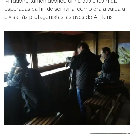
Miradoiro tamén acolleu unha das citas máis
esperadas da fin de semana, como era a saída a
divisar ás protagonistas: as aves do Anllóns.