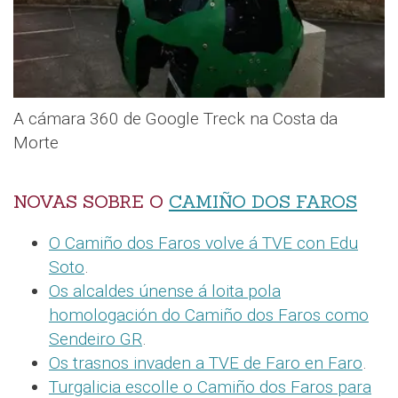
A cámara 360 de Google Treck na Costa da
Morte
NOVAS SOBRE O
CAMIÑO DOS FAROS
O Camiño dos Faros volve á TVE con Edu
Soto
.
Os alcaldes únense á loita pola
homologación do Camiño dos Faros como
Sendeiro GR
.
Os trasnos invaden a TVE de Faro en Faro
.
Turgalicia escolle o Camiño dos Faros para