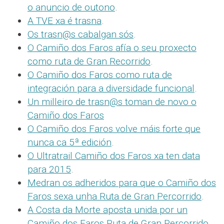
o anuncio de outono
.
A TVE xa é trasna
.
Os trasn@s cabalgan sós
.
O Camiño dos Faros afía o seu proxecto
como ruta de Gran Recorrido
.
O Camiño dos Faros como ruta de
integración para a diversidade funcional
.
Un milleiro de trasn@s toman de novo o
Camiño dos Faros
O Camiño dos Faros volve máis forte que
nunca ca 5ª edición
.
O Ultratrail Camiño dos Faros xa ten data
para 2015
.
Medran os adheridos para que o Camiño dos
Faros sexa unha Ruta de Gran Percorrido
.
A Costa da Morte aposta unida por un
Camiño dos Faros Ruta de Gran Percorrido
.