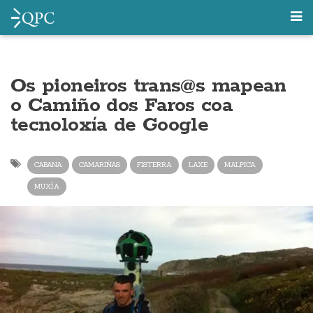
Os pioneiros trans@s mapean
o Camiño dos Faros coa
tecnoloxía de Google
CABANA
CAMARIÑAS
FISTERRA
LAXE
MALPICA
MUXÍA