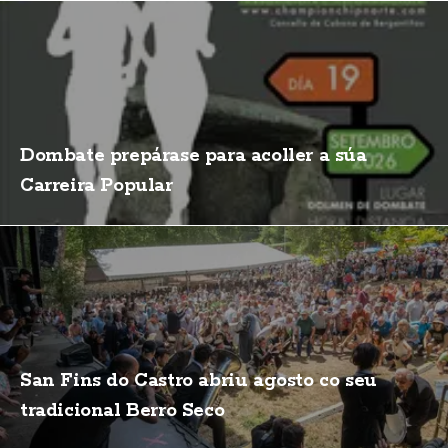
Dombate prepárase para acoller a súa
Carreira Popular
San Fins do Castro abriu agosto co seu
tradicional Berro Seco