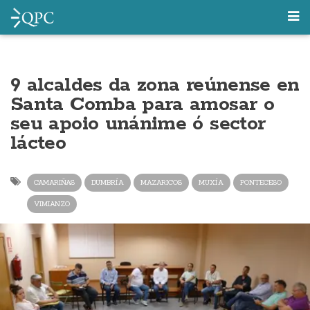
9 alcaldes da zona reúnense en
Santa Comba para amosar o
seu apoio unánime ó sector
lácteo
CAMARIÑAS
DUMBRÍA
MAZARICOS
MUXÍA
PONTECESO
VIMIANZO