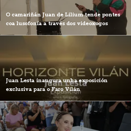
O camariñán Juan de Lilium tende pontes
coa lusofonía a través dos videoxogos
Juan Lesta inaugura unha exposición
exclusiva para o Faro Vilán