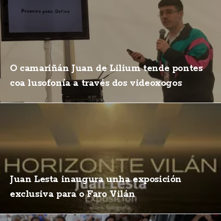
O camariñán Juan de Lilium tende pontes
coa lusofonía a través dos videoxogos
Juan Lesta inaugura unha exposición
exclusiva para o Faro Vilán