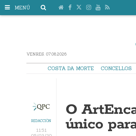
MENÚ
VENRES. 07.08.2026
COSTA DA MORTE
CONCELLOS
O ArtEncai
único par
REDACCIÓN
11:51
05/03/20