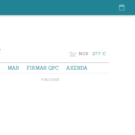
MOS
27.7 °C
S
MAR
FIRMAS QPC
AXENDA