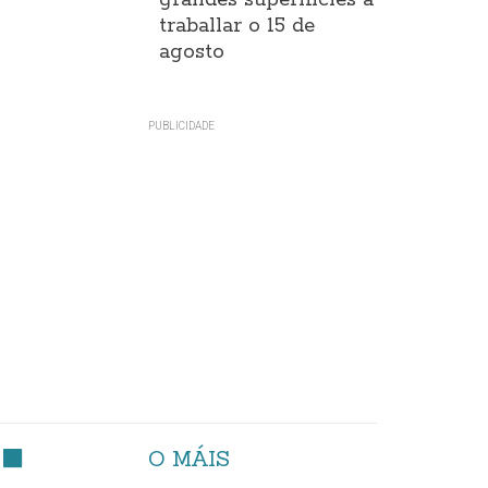
grandes superificies a
traballar o 15 de
agosto
O MÁIS