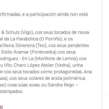
firmadas, e a participación aínda non está
 & Schulz (Vigo), cos seus tocados de novia
Cal da La Parabólica (O Porriño), e os
ñeira; Silvereira (Teo), cos seus pendentes
- Estilo Aramar (Pontevedra) cos seus
 Rodríguez - En La (Monforte de Lemos) cos
 liño; Charo López Atelier (Vedra), unha
ve cos seus tocados como protagonistas; Ana
sa), cos seus colares de arxila polimérica;
xo) coas súas xoias; ou Sandra Rego –
estampados.
S