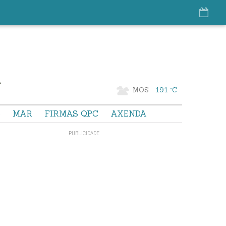
MOS
19.1 °C
S
MAR
FIRMAS QPC
AXENDA