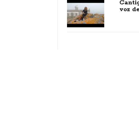
Canti
voz de