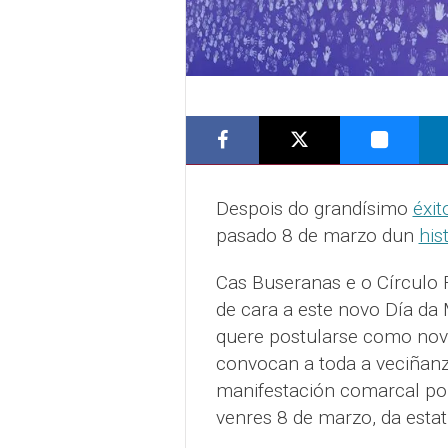
Despois do grandísimo
éxit
pasado 8 de marzo dun
his
Cas Buseranas e o Círculo F
de cara a este novo Día da 
quere postularse como novo
convocan a toda a veciñanz
manifestación comarcal pol
venres 8 de marzo, da esta