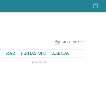
MOS
31.8 °C
S
MAR
FIRMAS QPC
AXENDA