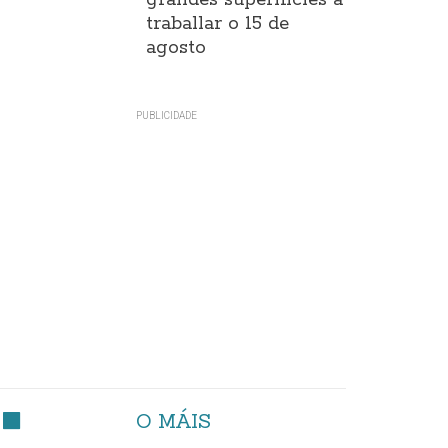
grandes superificies a
traballar o 15 de
agosto
O MÁIS