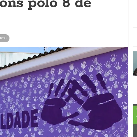
óns polo 8 de
ARZO