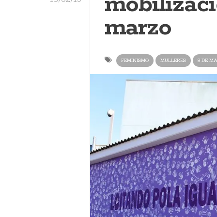
mobilizaci
marzo
FEMINISMO
MULLERES
8 DE M