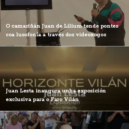
O camariñán Juan de Lilium tende pontes
coa lusofonía a través dos videoxogos
Juan Lesta inaugura unha exposición
exclusiva para o Faro Vilán