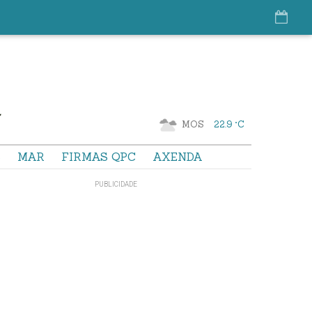
MOS
22.9 °C
S
MAR
FIRMAS QPC
AXENDA