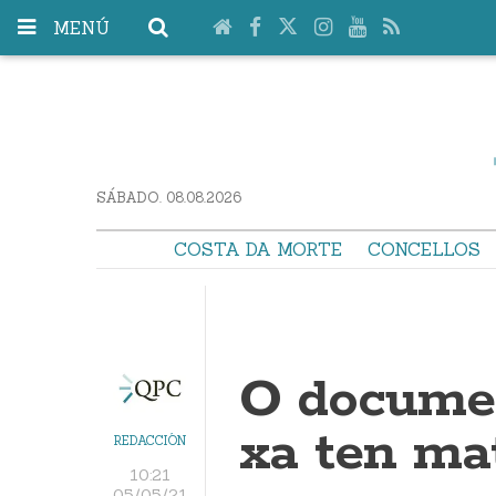
MENÚ
SÁBADO. 08.08.2026
COSTA DA MORTE
CONCELLOS
O documen
xa ten mat
REDACCIÓN
10:21
05/05/21