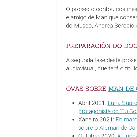
O proxecto contou coa inest
e amigo de Man que conserv
do Museo, Andrea Serodio
PREPARACIÓN DO D
A segunda fase deste proxe
audiovisual, que terá o títul
OVAS SOBRE
MAN DE
Abril 2021:
Luna Suárez
protagonista do ‘Eu S
Xaneiro 2021:
En marc
sobre o Alemán de Ca
Outubro 2020:
A Funda