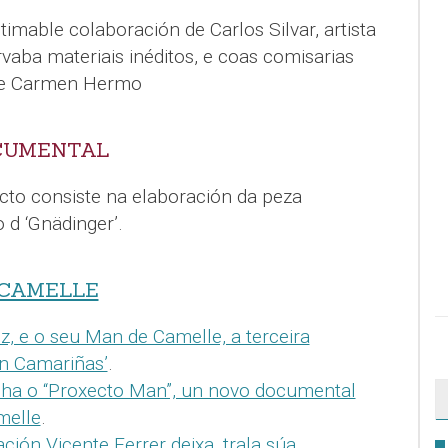
imable colaboración de Carlos Silvar, artista
aba materiais inéditos, e coas comisarias
 e Carmen Hermo
OCUMENTAL
cto consiste na elaboración da peza
o d ‘Gnädinger’.
 CAMELLE
, e o seu Man de Camelle, a terceira
on Camariñas’
.
ha o “Proxecto Man”, un novo documental
melle
.
ción Vicente Ferrer deixa, trala súa