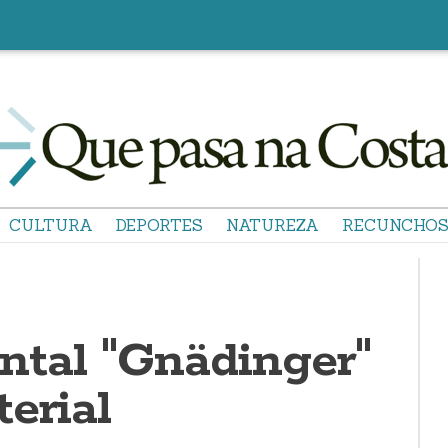
CULTURA
DEPORTES
NATUREZA
RECUNCHO
tal "Gnädinger"
erial