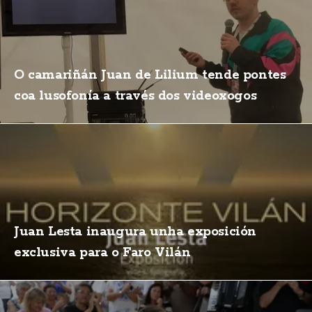
O camariñán Juan de Lilium tende pontes
coa lusofonía a través dos videoxogos
Juan Lesta inaugura unha exposición
exclusiva para o Faro Vilán