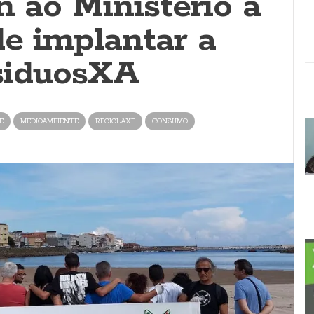
n ao Ministerio a
de implantar a
siduosXA
E
MEDIOAMBIENTE
RECICLAXE
CONSUMO