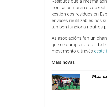
Residuos que a mesma admin
non se cumpren os obxectiv
xestión dos residuos en Esp
envases reutilizables nos 
tan ben funciona noutros pai
As asociacións fan un cha
que se cumpra a totalidade
movemento a través
deste 
Máis novas
Mar d