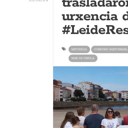
trasladaro
urxencia 
#LeideRe
NATUREZA
CONSUMO RESPONSABL
MAR DE FÁBULA