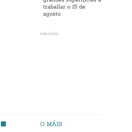
grandes superificies a
traballar o 15 de
agosto
O MÁIS