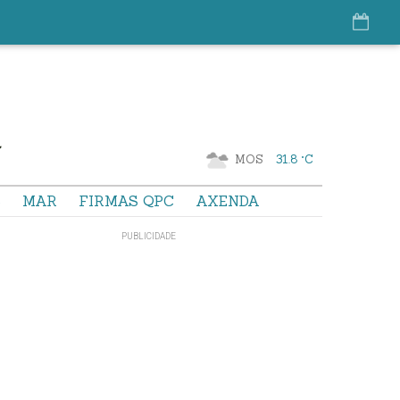
MOS
31.8 °C
S
MAR
FIRMAS QPC
AXENDA