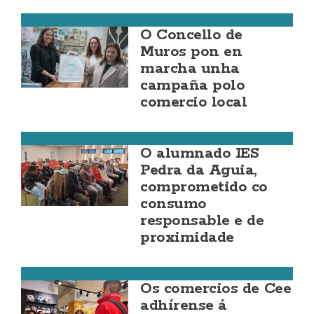
Muros
O Concello de
Muros pon en
marcha unha
campaña polo
comercio local
Camariñas
O alumnado IES
Pedra da Aguia,
comprometido co
consumo
responsable e de
proximidade
Cee
Os comercios de Cee
adhírense á