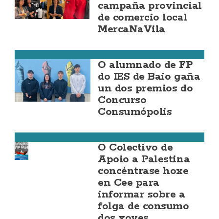
campaña provincial
de comercio local
MercaNaVila
Zas
O alumnado de FP
do IES de Baio gaña
un dos premios do
Concurso
Consumópolis
Cee
O Colectivo de
Apoio a Palestina
concéntrase hoxe
en Cee para
informar sobre a
folga de consumo
dos xoves