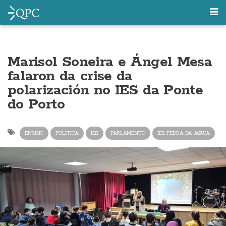
Marisol Soneira e Ángel Mesa
falaron da crise da
polarización no IES da Ponte
do Porto
ENSINO
POLITICA
IES
PARLAMENTO
IES PEDRA DA AGUIA