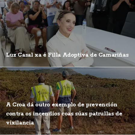
Luz Casal xa é Filla Adoptiva de Camariñas
A Croa dá outro exemplo de prevención
contra os incendios coas súas patrullas de
vixilancia