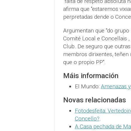
"falta de respeto absoluta h
afirma que "estaremos vixia
perpretadas dende o Concel
Argumentan que "do grupo
Comité Local e Concellais ,
Club. De seguro que outras 
membros dirixentes, teñen 
que o propio PP".
Máis información
El Mundo:
Amenazas y 
Novas relacionadas
Fotodesfeita: Vertedoi
Concello?
.
A Casa pechada de M