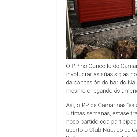
O PP no Concello de Camar
involucrar as súas siglas n
da concesión do bar do Náut
mesmo chegando ás amena
Así, o PP de Camariñas "es
últimas semanas, estase tra
noso partido coa participac
aberto o Club Náutico de 