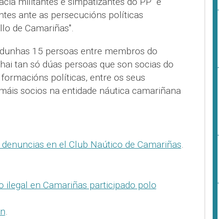
acia militantes e simpatizantes do PP" e
ntes ante as persecucións políticas
lo de Camariñas".
 dunhas 15 persoas entre membros do
 hai tan só dúas persoas que son socias do
formacións políticas, entre os seus
máis socios na entidade náutica camariñana
denuncias en el Club Naútico de Camariñas
.
ro ilegal en Camariñas participado polo
an
.