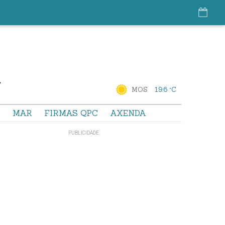
MOS
19.6 °C
S
MAR
FIRMAS QPC
AXENDA