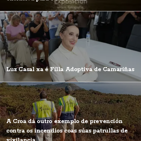
Luz Casal xa é Filla Adoptiva de Camariñas
A Croa dá outro exemplo de prevención
contra os incendios coas súas patrullas de
vixilancia