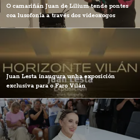
O camariñán Juan de Lilium tende pontes
coa lusofonía a través dos videoxogos
Juan Lesta inaugura unha exposición
exclusiva para o Faro Vilán