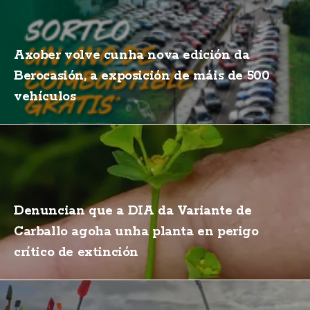
Axober volve cunha nova edición da
Berocasión, a exposición de máis de 500
vehículos
Denuncian que a DIA da Variante de
Carballo agoha unha planta en perigo
crítico de extinción