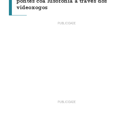
pontes coa lusofonía a través dos
videoxogos