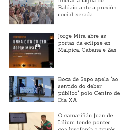
liberar a lagoa de
Baldaio ante a presión
social xerada
Jorge Mira abre as
portas da eclipse en
Malpica, Cabana e Zas
Boca de Sapo apela "ao
sentido do deber
público" polo Centro de
Día XA
O camariñán Juan de
Lilium tende pontes
coa lusofonía a través