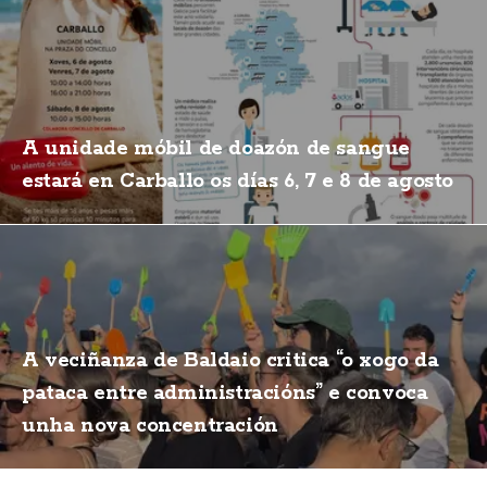
A unidade móbil de doazón de sangue
estará en Carballo os días 6, 7 e 8 de agosto
A veciñanza de Baldaio critica “o xogo da
pataca entre administracións” e convoca
unha nova concentración