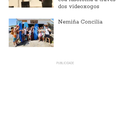
dos videoxogos
Nemiña Concilia