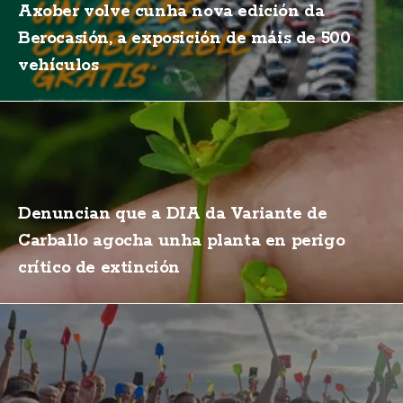
Axober volve cunha nova edición da
Berocasión, a exposición de máis de 500
vehículos
Denuncian que a DIA da Variante de
Carballo agocha unha planta en perigo
crítico de extinción