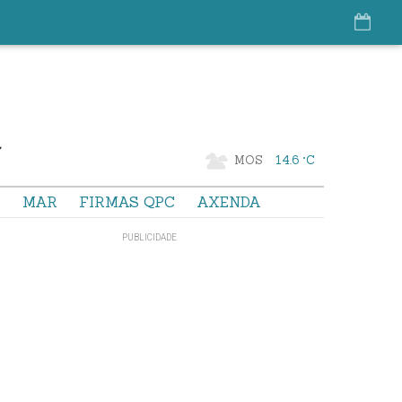
MOS
14.6 °C
S
MAR
FIRMAS QPC
AXENDA