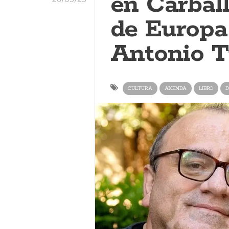
en Carball
de Europa
Antonio T
CULTURA
AXENDA
LIBRO
D