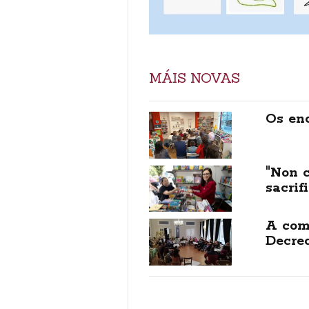
MÁIS NOVAS
Os enc
"Non 
sacrif
A com
Decre