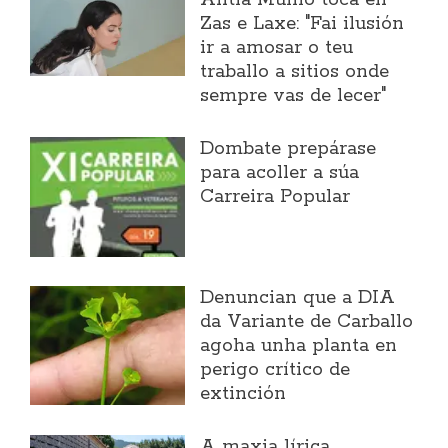
Antía Muíño toca en
Zas e Laxe: "Fai ilusión
ir a amosar o teu
traballo a sitios onde
sempre vas de lecer"
Dombate prepárase
para acoller a súa
Carreira Popular
Denuncian que a DIA
da Variante de Carballo
agoha unha planta en
perigo crítico de
extinción
A maxia lírica