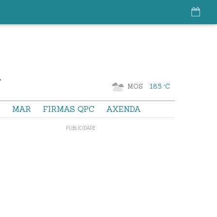
MOS
18.5 °C
S
MAR
FIRMAS QPC
AXENDA