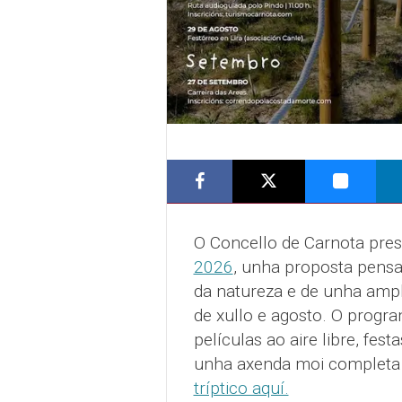
O Concello de Carnota pre
2026
, unha proposta pensad
da natureza e de unha ampl
de xullo e agosto. O progra
películas ao aire libre, fe
unha axenda moi completa 
tríptico aquí.