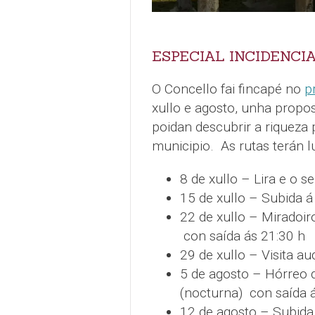
ESPECIAL INCIDENCI
O Concello fai fincapé no
p
xullo e agosto, unha propos
poidan descubrir a riqueza p
municipio. As rutas terán l
8 de xullo – Lira e o s
15 de xullo – Subida á
22 de xullo – Miradoiro
con saída ás 21:30 h
29 de xullo – Visita a
5 de agosto – Hórreo d
(nocturna) con saída 
12 de agosto – Subida