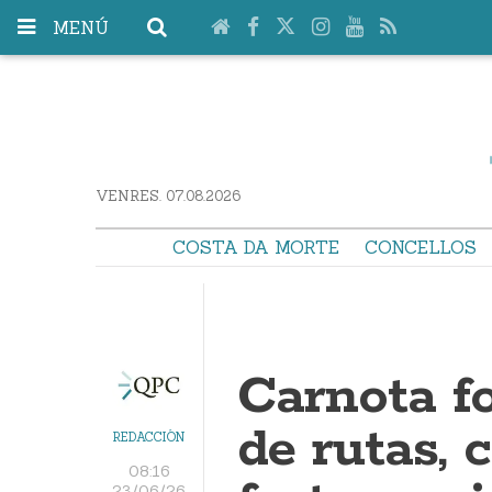
MENÚ
VENRES. 07.08.2026
COSTA DA MORTE
CONCELLOS
Carnota f
de rutas, 
REDACCIÓN
08:16
23/06/26