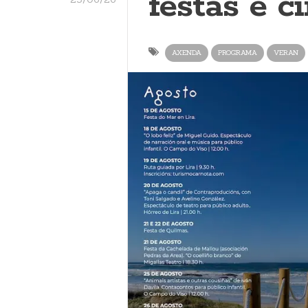
festas e c
AXENDA
PROGRAMA
VERAN