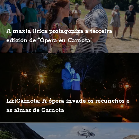
A maxia lírica protagoniza a terceira
edición de "Ópera en Carnota"
LiriCarnota: A ópera invade os recunchos e
as almas de Carnota