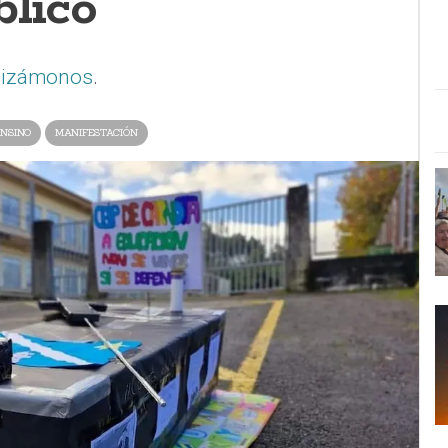
blico
lizámonos
.
NSINO
MANIFESTACIÓN