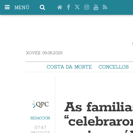
MENÚ
XOVES. 06.08.2026
COSTA DA MORTE
CONCELLOS
As famili
“celebraro
REDACCIÓN
07:47
28/10/24