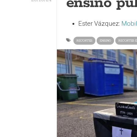
ensino pú
Ester Vázquez:
Mobi
RECORTES
ENSINO
RECORTES E