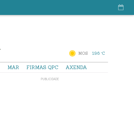
MOS
19.6 °C
S
MAR
FIRMAS QPC
AXENDA