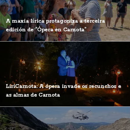
A maxia lírica protagoniza a terceira
edición de "Ópera en Carnota"
LiriCarnota: A ópera invade os recunchos e
as almas de Carnota