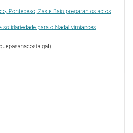
nco, Ponteceso, Zas e Baio preparan os actos
 e solidariedade para o Nadal vimiancés
quepasanacosta.gal)