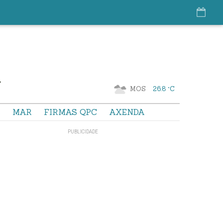
MOS
26.8 °C
S
MAR
FIRMAS QPC
AXENDA