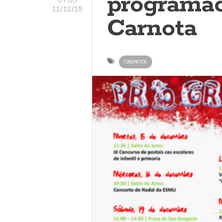
programac
11/12/15
Carnota
CARNOTA