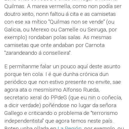
Quilmas. A marea vermella, como non podía ser
doutro xeito, nonn faltou á cita e as camisetas
con ese xa mítico "Quilmas non se vende" (ou
Galicia, ou Merexo ou Camelle ou Seiruga, por
exemplo) rondaban polas salas. As mesmas
camisetas que onte andaban por Carnota
"zarandeando á conselleira".
E permítanme falar un pouco aquí deste asunto
porque ten cola. I é que dunha crónica dun
periódico que non estivo presente no envite, sae
agora ata o mesmísimo Alfonso Rueda,
secretario xeral do PPdeG (que eu nin o coñecía,
a dicir verdade) poñéndose no lugar da señora
Gallego e criticando o problema de "terrorismo
independentista" que agora temos neste país.
Boten unha ollada en
La Región
, por exemplo, ou