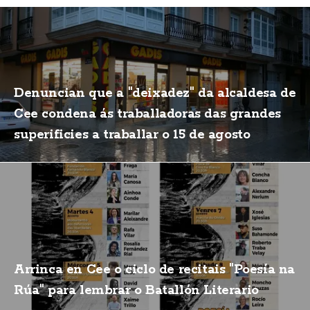
Denuncian que a "deixadez" da alcaldesa de
Cee condena ás traballadoras das grandes
superificies a traballar o 15 de agosto
Arrinca en Cee o ciclo de recitais "Poesía na
Rúa" para lembrar o Batallón Literario