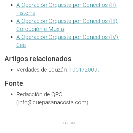
A Operación Orquesta por Concellos (II):
Fisterra
.
A Operación Orquesta por Concellos (III):
Corcubión e Muxía
.
A Operación Orquesta por Concellos (IV):
Cee
.
Artigos relacionados
Verdades de Louzán:
1001/2009
.
Fonte
Redacción de QPC
(info@quepasanacosta.com)