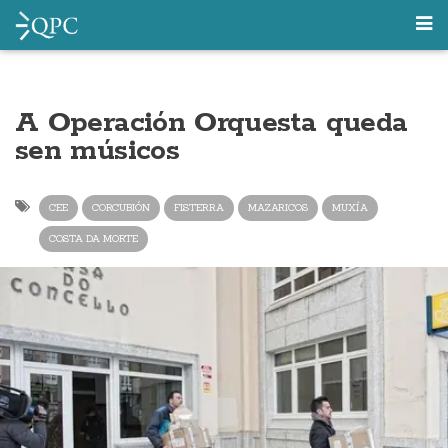
A Operación Orquesta queda
sen músicos
CEE
CORCUBIÓN
FISTERRA
MAZARICOS
MUXÍA
COSTA DA MORTE