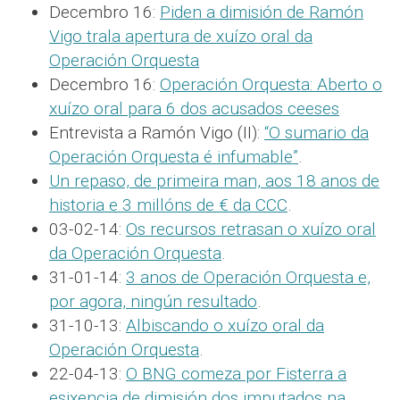
Decembro 16:
Piden a dimisión de Ramón
Vigo trala apertura de xuízo oral da
Operación Orquesta
Decembro 16:
Operación Orquesta: Aberto o
xuízo oral para 6 dos acusados ceeses
Entrevista a Ramón Vigo (II):
“O sumario da
Operación Orquesta é infumable”
.
Un repaso, de primeira man, aos 18 anos de
historia e 3 millóns de € da CCC
.
03-02-14:
Os recursos retrasan o xuízo oral
da Operación Orquesta
.
31-01-14:
3 anos de Operación Orquesta e,
por agora, ningún resultado
.
31-10-13:
Albiscando o xuízo oral da
Operación Orquesta
.
22-04-13:
O BNG comeza por Fisterra a
esixencia de dimisión dos imputados na