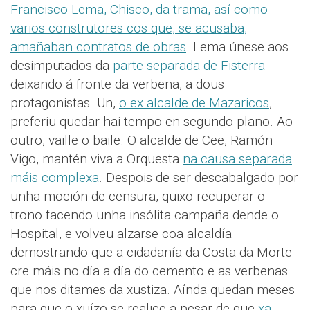
Francisco Lema, Chisco, da trama, así como
varios construtores cos que, se acusaba,
amañaban contratos de obras
. Lema únese aos
desimputados da
parte separada de Fisterra
deixando á fronte da verbena, a dous
protagonistas. Un,
o ex alcalde de Mazaricos
,
preferiu quedar hai tempo en segundo plano. Ao
outro, vaille o baile. O alcalde de Cee, Ramón
Vigo, mantén viva a Orquesta
na causa separada
máis complexa
. Despois de ser descabalgado por
unha moción de censura, quixo recuperar o
trono facendo unha insólita campaña dende o
Hospital, e volveu alzarse coa alcaldía
demostrando que a cidadanía da Costa da Morte
cre máis no día a día do cemento e as verbenas
que nos ditames da xustiza. Aínda quedan meses
para que o xuízo se realice a pesar de que
xa