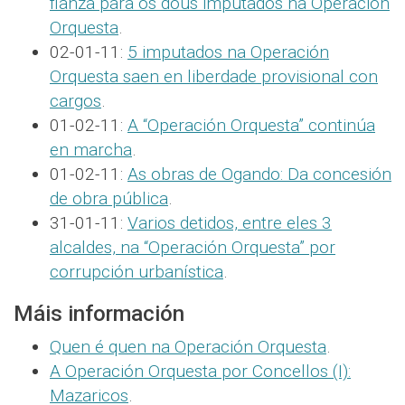
fianza para os dous imputados na Operación
Orquesta
.
02-01-11:
5 imputados na Operación
Orquesta saen en liberdade provisional con
cargos
.
01-02-11:
A “Operación Orquesta” continúa
en marcha
.
01-02-11:
As obras de Ogando: Da concesión
de obra pública
.
31-01-11:
Varios detidos, entre eles 3
alcaldes, na “Operación Orquesta” por
corrupción urbanística
.
Máis información
Quen é quen na Operación Orquesta
.
A Operación Orquesta por Concellos (I):
Mazaricos
.