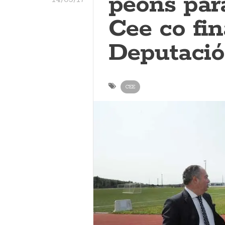
peóns par
Cee co fi
Deputaci
CEE