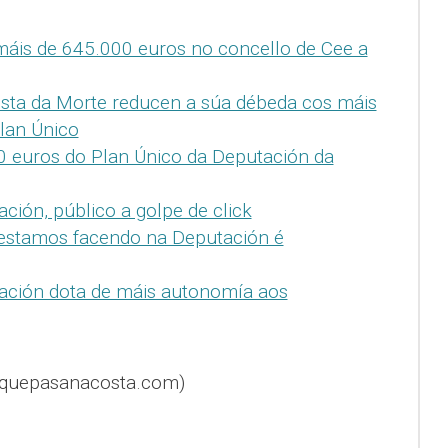
máis de 645.000 euros no concello de Cee a
osta da Morte reducen a súa débeda cos máis
lan Único
0 euros do Plan Único da Deputación da
ción, público a golpe de click
 estamos facendo na Deputación é
ación dota de máis autonomía aos
@quepasanacosta.com)