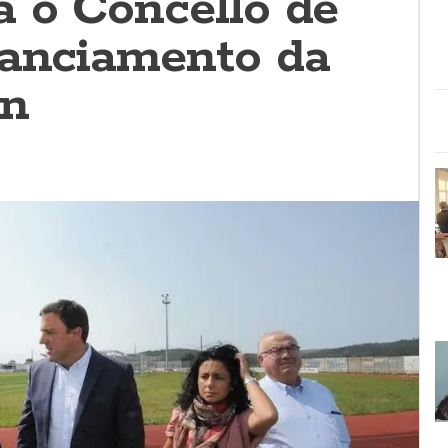
a o Concello de
nanciamento da
ón