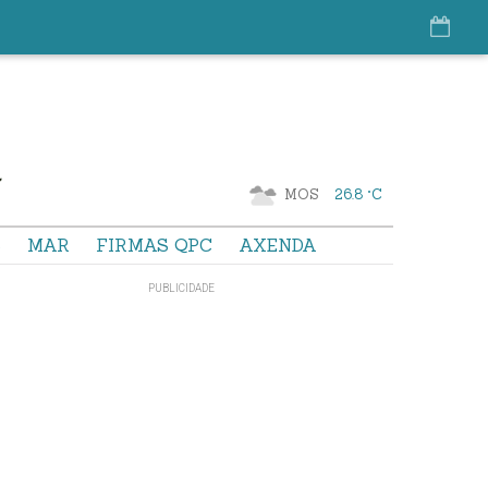
MOS
26.8 °C
S
MAR
FIRMAS QPC
AXENDA