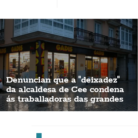
Denuncian que a "deixadez"
da alcaldesa de Cee condena
ás traballadoras das grandes
superificies a traballar o 15 de
agosto