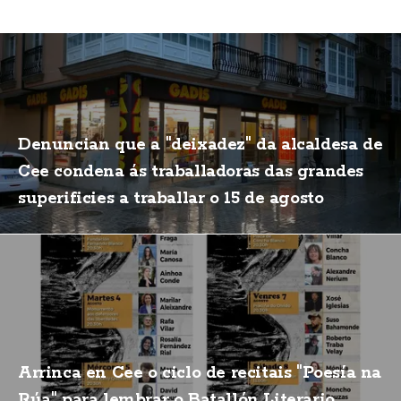
Denuncian que a "deixadez" da alcaldesa de
Cee condena ás traballadoras das grandes
superificies a traballar o 15 de agosto
Arrinca en Cee o ciclo de recitais "Poesía na
Rúa" para lembrar o Batallón Literario