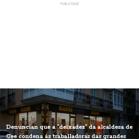
Denuncian que a "deixadez" da alcaldesa de
Cee condena ás traballadoras das grandes