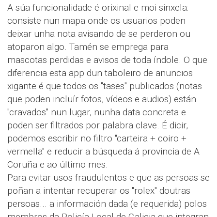
A súa funcionalidade é orixinal e moi sinxela:
consiste nun mapa onde os usuarios poden
deixar unha nota avisando de se perderon ou
atoparon algo. Tamén se emprega para
mascotas perdidas e avisos de toda índole. O que
diferencia esta app dun taboleiro de anuncios
xigante é que todos os "tases" publicados (notas
que poden incluír fotos, vídeos e audios) están
"cravados" nun lugar, nunha data concreta e
poden ser filtrados por palabra clave. É dicir,
podemos escribir no filtro "carteira + coiro +
vermella" e reducir a búsqueda á provincia de A
Coruña e ao último mes.
Para evitar usos fraudulentos e que as persoas se
poñan a intentar recuperar os "rolex" doutras
persoas... a información dada (e requerida) polos
membros da Policía Local de Galicia que integran