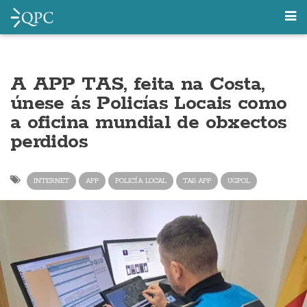
A APP TAS, feita na Costa,
únese ás Policías Locais como
a oficina mundial de obxectos
perdidos
INTERNET
APP
POLICÍA LOCAL
TAS APP
UGPOL