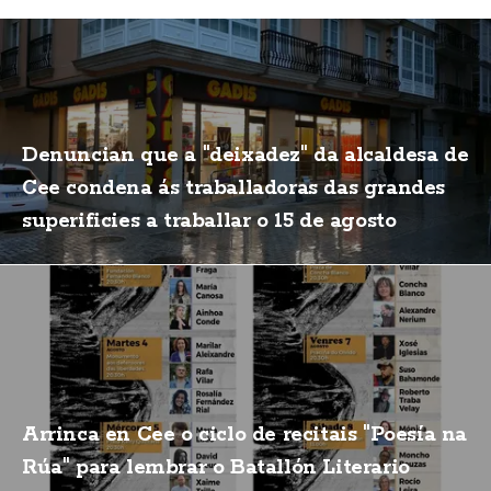
Denuncian que a "deixadez" da alcaldesa de
Cee condena ás traballadoras das grandes
superificies a traballar o 15 de agosto
Arrinca en Cee o ciclo de recitais "Poesía na
Rúa" para lembrar o Batallón Literario