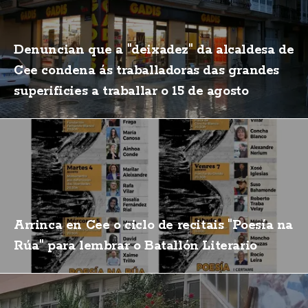
Denuncian que a "deixadez" da alcaldesa de
Cee condena ás traballadoras das grandes
superificies a traballar o 15 de agosto
Arrinca en Cee o ciclo de recitais "Poesía na
Rúa" para lembrar o Batallón Literario