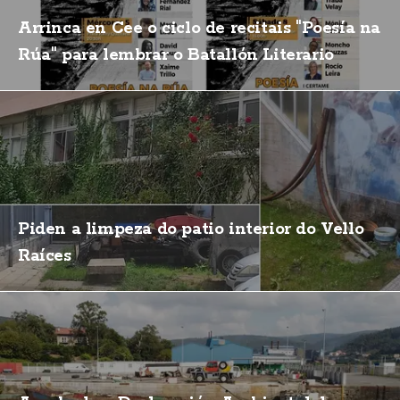
Arrinca en Cee o ciclo de recitais "Poesía na
Rúa" para lembrar o Batallón Literario
Piden a limpeza do patio interior do Vello
Raíces