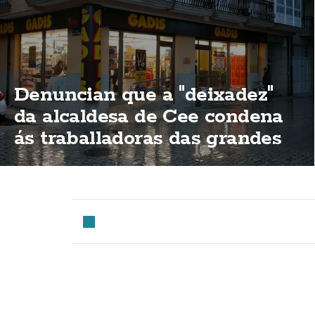
Denuncian que a "deixadez"
da alcaldesa de Cee condena
ás traballadoras das grandes
superificies a traballar o 15 de
agosto