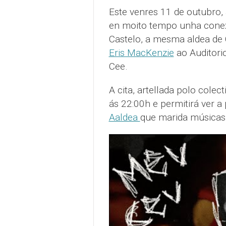
Este venres 11 de outubro, 
en moito tempo unha conex
Castelo, a mesma aldea de 
Eris MacKenzie
ao Auditori
Cee.
A cita, artellada polo col
ás 22:00h e permitirá ver a
Aaldea
que marida músicas 