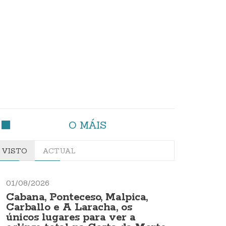
O MÁIS
VISTO
ACTUAL
01/08/2026
Cabana, Ponteceso, Malpica,
Carballo e A Laracha, os
únicos lugares para ver a