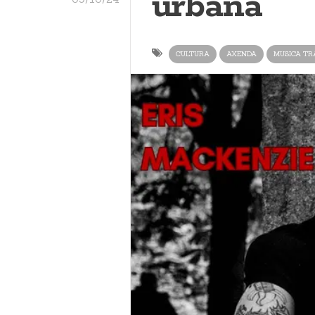
urbana
CULTURA
AXENDA
MUSICA TR