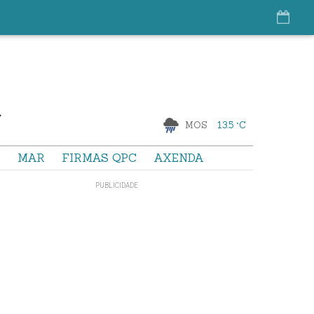
MOS
13.5 °C
S
MAR
FIRMAS QPC
AXENDA