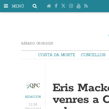
MENÚ
SÁBADO. 08.08.2026
COSTA DA MORTE
CONCELLOS
Eris Macke
venres a 
REDACCIÓN
11:36
09/10/24