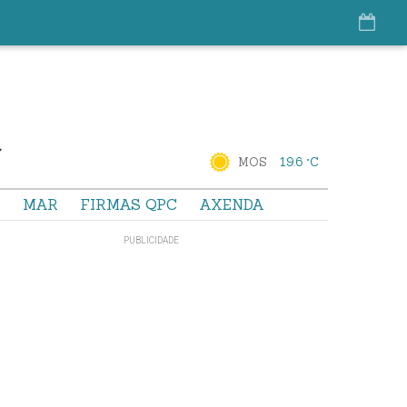
MOS
19.6 °C
S
MAR
FIRMAS QPC
AXENDA