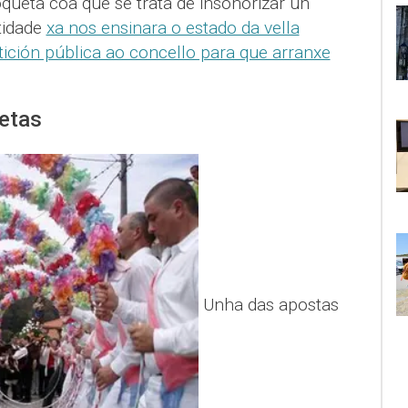
queta coa que se trata de insonorizar un
tidade
xa nos ensinara o estado da vella
etición pública ao concello para que arranxe
etas
Unha das apostas