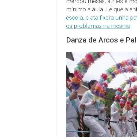
mercou mesas, atriles e mo
mínimo a áula. I é que a en
escola, e ata fixera unha p
os problemas na mesma
.
Danza de Arcos e Pal