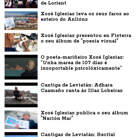
de Lorient
Xosé Iglesias leva os seus faros ao
esteiro do Anllóns
Xosé Iglesias presentou en Fisterra
o seu álbum de "poesía visual"
O poeta-mariñeiro Xosé Iglesias:
“Unha marea de 107 días é
insoportable psicolóxicamente”
Cantiga de Leviatán: Adhara
Caamaño canta ás Illas Lobeiras
Xosé Iglesias publica o seu álbum
"Nación Mar"
Cantigas de Leviatán: Recital