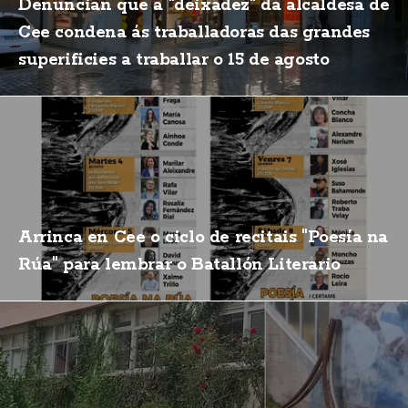
Denuncian que a "deixadez" da alcaldesa de
Cee condena ás traballadoras das grandes
superificies a traballar o 15 de agosto
Arrinca en Cee o ciclo de recitais "Poesía na
Rúa" para lembrar o Batallón Literario