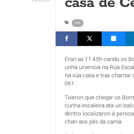
casa de C
CEE
Eran as 11:45h cando os Bo
unha urxencia na Rúa Escab
na súa casa e tras chamar 
061.
Tiveron que chegar os Bomb
cunha escaleira ata un bal
dentro localizaron á persoa
chan aos pés da cama.