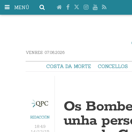
MENÚ
VENRES. 07.08.2026
COSTA DA MORTE
CONCELLOS
Os Bombei
unha pers
REDACCIÓN
18:49
14/12/15