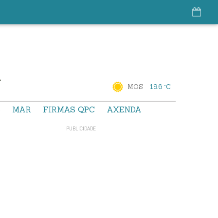
MOS
19.6 °C
S
MAR
FIRMAS QPC
AXENDA