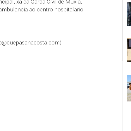
cipal, xa ca Garda Civil de Muxía,
ambulancia ao centro hospitalario.
fo@quepasanacosta.com).