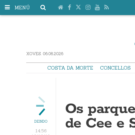
MENÚ
XOVES. 06.08.2026
COSTA DA MORTE
CONCELLOS
Os parque
de Cee e 
DEINDO
14:56