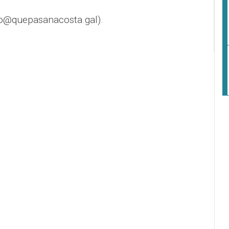
o@quepasanacosta.gal).