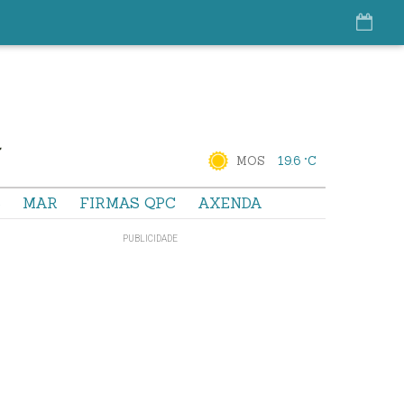
MOS
19.6 °C
S
MAR
FIRMAS QPC
AXENDA