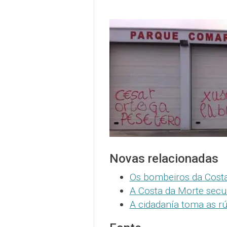
Novas relacionadas
Os bombeiros da Costa
A Costa da Morte secu
A cidadanía toma as rú