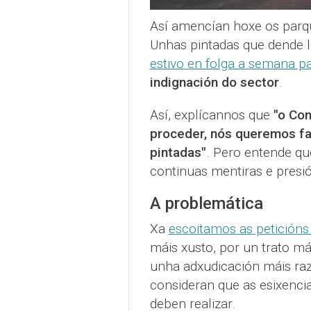
Así amencían hoxe os parq
Unhas pintadas que dende 
estivo en folga a semana p
indignación do sector
.
Así, explícannos que
"o Co
proceder, nós queremos fal
pintadas"
. Pero entende qu
continuas mentiras e presi
A problemática
Xa
escoitamos as petición
máis xusto, por un trato má
unha adxudicación máis raz
consideran que as esixencia
deben realizar.