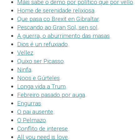
Máis sabe o demo por político que por vello
.
Home de serenidade relixiosa
.
Que pasa co Brexit en Gibraltar
.
Pescando ao Gran Sol, sen sol
.
A guerra, o aburrimento das masas
.
Dios é un refuxiado
.
Vellez
.
Quixo ser Picasso
.
Ninfa
.
Noos e Gúrteles
.
Longa vida a Trum
.
Febreiro pasado por auga
.
Engurras
.
O pai ausente
.
O Pelmazo
.
Conflito de interese
.
All you need is love
.