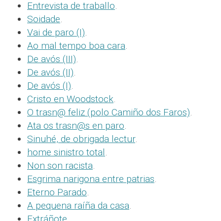
Entrevista de traballo
.
Soidade
.
Vai de paro (I)
.
Ao mal tempo boa cara
.
De avós (III)
.
De avós (II)
.
De avós (I)
.
Cristo en Woodstock
.
O trasn@ feliz (polo Camiño dos Faros)
.
Ata os trasn@s en paro
.
Sinuhé, de obrigada lectur
.
home sinistro total
.
Non son racista
.
Esgrima narigona entre patrias
.
Eterno Parado
.
A pequena raíña da casa
.
Extráñote
.