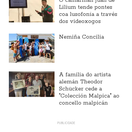
O camariñán Juan de
Lilium tende pontes
coa lusofonía a través
dos videoxogos
Nemiña Concilia
A familia do artista
alemán Theodor
Schücker cede a
"Colección Malpica" ao
concello malpicán