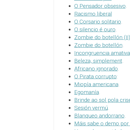
O Pensador obsesivo
.
Racismo liberal
O Corsario solitario
.
O silencio é ouro
.
Zombie do botellón (II
Zombie do botellón
.
Incongruencia amativa
Beleza, simplement
.
Africano ignorado
.
O Pirata corrupto
:
Miopía americana
.
Egomanía
.
Brinde ao sol pola cris
Sesión vermú
.
Blanqueo andorrano
.
Máis sabe o demo por p