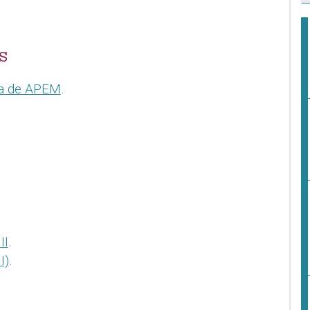
S
ia de APEM
.
II
.
I)
.