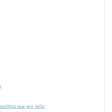
)
.
.
e
.
olítico que por vello
.