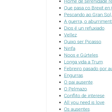
Home de serenidade re
Que pasa co Brexit en 
Pescando ao Gran Sol,
A guerra, o aburrimen
Dios é un refuxiado
.
Vellez
.
Quixo ser Picasso
.
Ninfa
.
Noos e Gúrteles
.
Longa vida a Trum
.
Febreiro pasado por a
Engurras
.
O pai ausente
.
O Pelmazo
.
Conflito de interese
.
All you need is love
.
Os ausentes
.