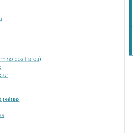
a
.
amiño dos Faros)
.
o
.
ctur
.
 patrias
.
sa
.