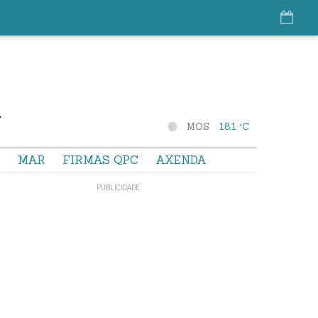
MOS
18.1 °C
S
MAR
FIRMAS QPC
AXENDA