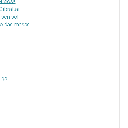
lixiosa
.
Gibraltar
.
 sen sol
.
to das masas
.
uga
.