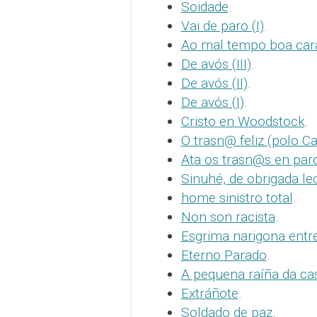
Soidade
.
Vai de paro (I)
.
Ao mal tempo boa car
De avós (III)
.
De avós (II)
.
De avós (I)
.
Cristo en Woodstock
.
O trasn@ feliz (polo C
Ata os trasn@s en par
Sinuhé, de obrigada le
home sinistro total
.
Non son racista
.
Esgrima narigona entre
Eterno Parado
.
A pequena raíña da ca
Extráñote
.
Soldado de paz
.